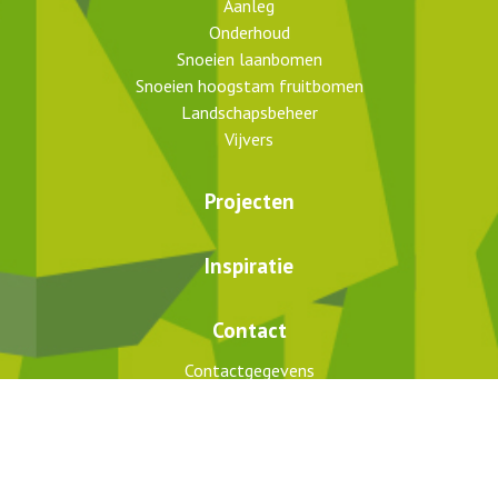
Aanleg
Onderhoud
Snoeien laanbomen
Snoeien hoogstam fruitbomen
Landschapsbeheer
Vijvers
Projecten
Inspiratie
Contact
Contactgegevens
Route
Geef uw mening!
Bel mij terug