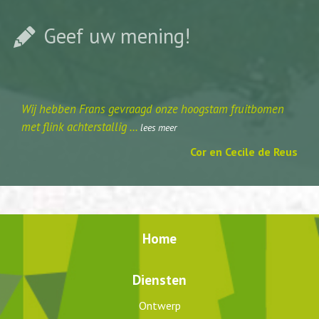
Geef uw mening!
Wij hebben Frans gevraagd onze hoogstam fruitbomen
met flink achterstallig ...
lees meer
Cor en Cecile de Reus
Home
Diensten
Ontwerp