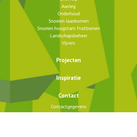
Aanleg
Onderhoud
Snoeien laanbomen
Snoeien hoogstam fruitbomen
Landschapsbeheer
Vijvers
Projecten
Inspiratie
Contact
Contactgegevens
Route
Geef uw mening!
Bel mij terug