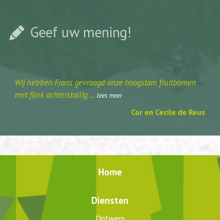
Geef uw mening!
Wij hebben Frans gevraagd onze hoogstam fruitbomen
met flink achterstallig ...
lees meer
Cor en Cecile de Reus
Home
Diensten
Ontwerp